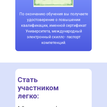
Подать заявку легко
По окончанию обучения вы получаете
1.
Оставьте заявку в форме
удостоверение о повышении
2.
Подтвердите заявку на портале
квалификации, именной сертификат
«Работа России»
Университета, международный
3.
Посетите центр занятости
электронный скиллс- паспорт
компетенций.
4.
Через личный кабинет
образовательной организации
направьте документы на зачисление
Оставьте заявку
Стать
участником
легко:
Оставить заявку