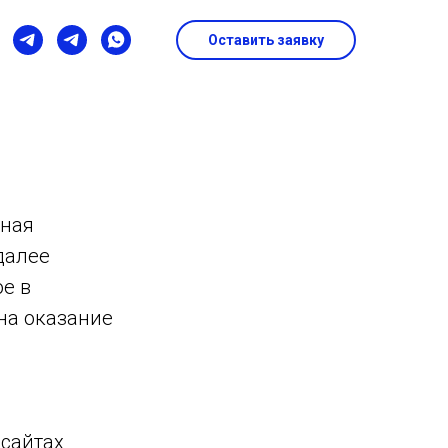
Оставить заявку
ьная
далее
е в
на оказание
-сайтах