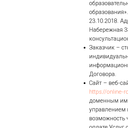
образователь
образования».
23.10.2018. Ад
Набережная 33
консультацион
Заказчик – с
индивидуальн
информационн
Договора.
Сайт – веб-са
https://online-
доменным име
управлением 
возможность 
оплате Услуг 