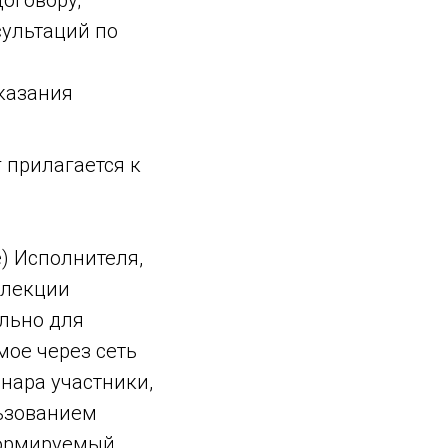
оговору;
ультаций по
казания
 прилагается к
) Исполнителя,
 лекции
льно для
мое через сеть
нара участники,
ьзованием
формируемый