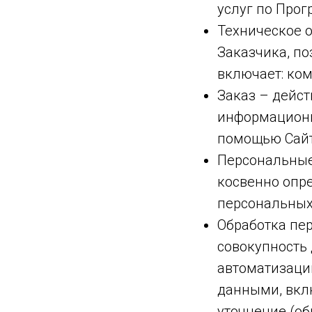
услуг по Прог
Техническое о
Заказчика, п
включает: ком
Заказ – дейс
информационн
помощью Сайт
Персональные
косвенно опр
персональных
Обработка пе
совокупность
автоматизаци
данными, вклю
уточнение (об