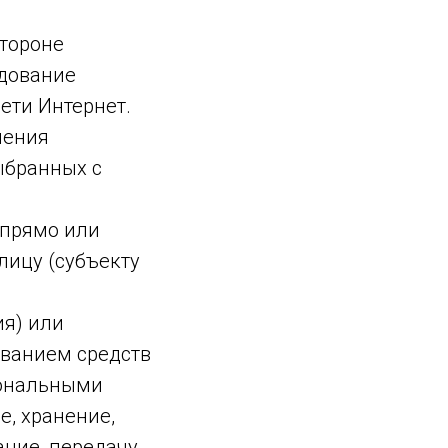
стороне
удование
ети Интернет.
чения
ыбранных с
 прямо или
ицу (субъекту
ия) или
ованием средств
сональными
е, хранение,
ание, передачу