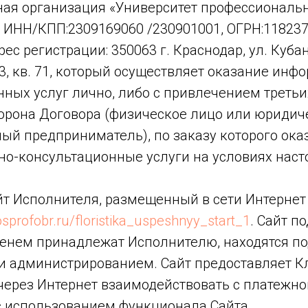
ная организация «Университет профессиональ
 ИНН/КПП:2309169060 /230901001, ОГРН:
11823
рес регистрации: 350063 г. Краснодар, ул. Куба
, кв. 71, который осуществляет оказание инф
ных услуг лично, либо с привлечением третьи
торона Договора (физическое лицо или юридич
ый предприниматель), по заказу которого ок
о-консультационные услуги на условиях наст
йт Исполнителя, размещенный в сети Интернет
rosprofobr.ru/floristika_uspeshnyy_start_1
. Сайт п
нем принадлежат Исполнителю, находятся по
и администрированием. Сайт предоставляет К
через Интернет взаимодействовать с платежно
с использованием функционала Сайта.