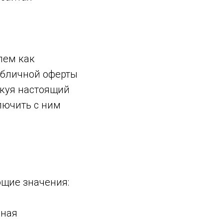
лем как
убличной оферты
икуя настоящий
лючить с ним
щие значения:
ьная