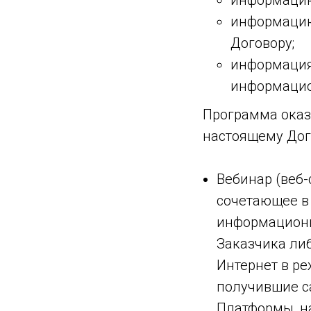
информацию 
информацию
Договору;
информация
информацио
Программа оказ
настоящему Дог
Вебинар (веб
сочетающее в
информационн
Заказчика либ
Интернет в ре
получившие с
Платформы, н