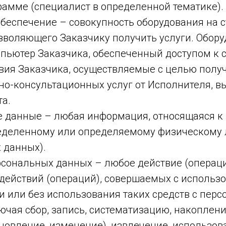
рамме (специалист в определенной тематике).
беспечение – совокупность оборудования на 
озволяющего Заказчику получить услуги. Обор
пьютер Заказчика, обеспеченный доступом к с
твия Заказчика, осуществляемые с целью полу
о-консультационных услуг от Исполнителя, в
а.
 данные – любая информация, относящаяся к
еделенному или определяемому физическому л
 данных).
рсональных данных – любое действие (операц
 действий (операций), совершаемых с использ
и или без использования таких средств с пер
чая сбор, запись, систематизацию, накоплени
новление, изменение), извлечение, использов