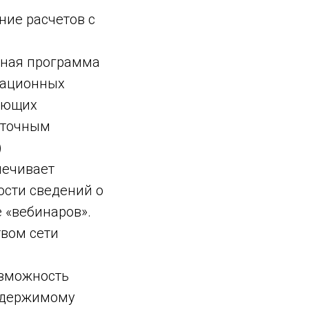
ние расчетов с
рная программа
мационных
вующих
аточным
)
печивает
ости сведений о
 «вебинаров».
твом сети
озможность
содержимому