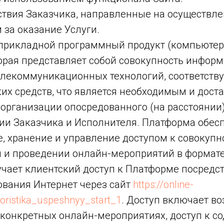
ствия Заказчика, направленные на осуществле
 за оказание Услуги.
прикладной программный продукт (компьюте
торая представляет собой совокупность инфор
телекоммуникационных технологий, соответст
их средств, что является необходимым и дост
 организации опосредованного (на расстоянии
ии Заказчика и Исполнителя. Платформа обес
, хранение и управление доступом к совокупн
 и проведении онлайн-мероприятий в формате
чает клиентский доступ к Платформе посредс
ования Интернет через сайт
https://online-
loristika_uspeshnyy_start_1
. Доступ включает в
в конкретных онлайн-мероприятиях, доступ к 