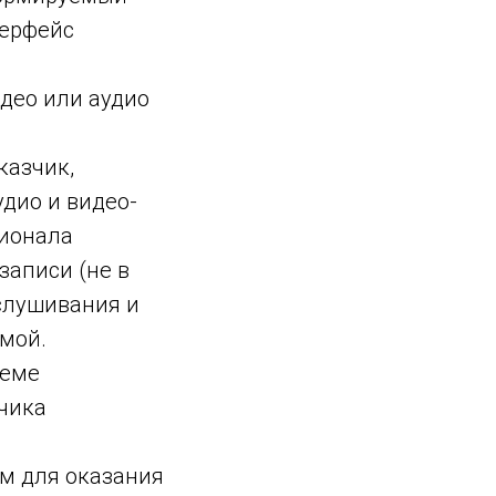
терфейс
део или аудио
казчик,
дио и видео-
ционала
записи (не в
слушивания и
ммой.
теме
чика
ом для оказания