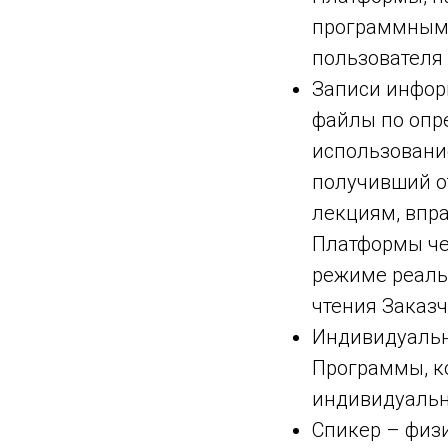
программным 
пользователя 
Записи инфор
файлы по опр
использовани
получивший о
лекциям, впр
Платформы чер
режиме реаль
чтения Заказч
Индивидуальн
Программы, к
индивидуальн
Спикер – физи