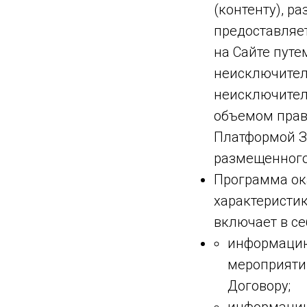
(контенту), 
предоставляе
на Сайте путе
неисключител
неисключител
объемом прав
Платформой З
размещенного
Программа ок
характеристи
включает в се
информацию
мероприятий
Договору;