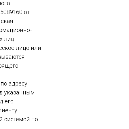
ного
75089160
от
нская
ормационно-
х лиц.
еское лицо или
азываются
оящего
 по адресу
од указанным
д его
лиенту
й системой по