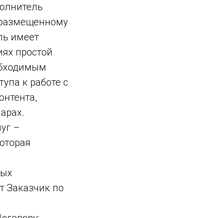
полнитель
, размещенному
ль имеет
иях простой
обходимым
упа к работе с
онтента,
арах.
уг –
оторая
ных
т Заказчик по